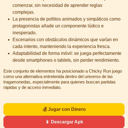
comenzar, sin necesidad de aprender reglas
complejas.
La presencia de pollitos animados y simpáticos como
protagonistas añade un componente lúdico e
inesperado.
Escenarios con obstáculos dinámicos que varían en
cada intento, manteniendo la experiencia fresca.
Adaptabilidad de forma móvil: se juega perfectamente
desde smartphones o tablets, sin perder rendimiento.
Este conjunto de elementos ha posicionado a Chicky Run juego
como una alternativa entretenida dentro del universo de las
tragamonedas, especialmente para quienes buscan partidas
rápidas y de acceso inmediato.
💰 Jugar con Dinero
📱 Descargar Apk