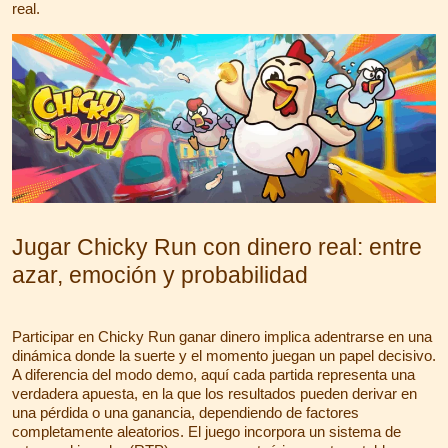
real.
Jugar Chicky Run con dinero real: entre
azar, emoción y probabilidad
Participar en Chicky Run ganar dinero implica adentrarse en una
dinámica donde la suerte y el momento juegan un papel decisivo.
A diferencia del modo demo, aquí cada partida representa una
verdadera apuesta, en la que los resultados pueden derivar en
una pérdida o una ganancia, dependiendo de factores
completamente aleatorios. El juego incorpora un sistema de