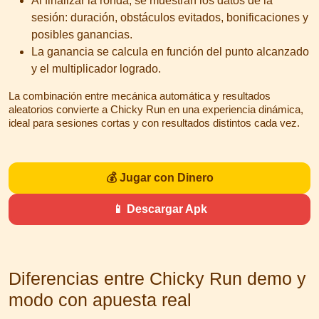
Al finalizar la ronda, se muestran los datos de la
sesión: duración, obstáculos evitados, bonificaciones y
posibles ganancias.
La ganancia se calcula en función del punto alcanzado
y el multiplicador logrado.
La combinación entre mecánica automática y resultados
aleatorios convierte a Chicky Run en una experiencia dinámica,
ideal para sesiones cortas y con resultados distintos cada vez.
💰 Jugar con Dinero
📱 Descargar Apk
Diferencias entre Chicky Run demo y
modo con apuesta real