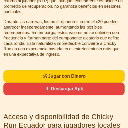
retorno al jugador (RTP) que, aunque teóricamente establece un
promedio de recuperación, no garantiza beneficios en sesiones
puntuales.
Durante las carreras, los multiplicadores como el x30 pueden
aparecer inesperadamente, aumentando las posibles
recompensas. Sin embargo, estos valores no se obtienen con
frecuencia y forman parte del componente aleatorio que define
cada ronda. Esta naturaleza impredecible convierte a Chicky
Run en una experiencia basada en el entretenimiento más que
en una expectativa de ingreso.
💰 Jugar con Dinero
📱 Descargar Apk
Acceso y disponibilidad de Chicky
Run Ecuador para jugadores locales