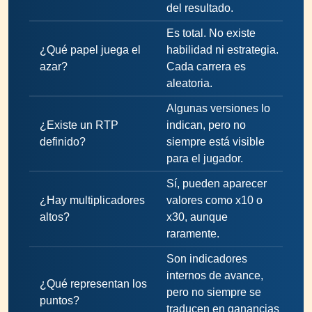
del resultado.
Es total. No existe
¿Qué papel juega el
habilidad ni estrategia.
azar?
Cada carrera es
aleatoria.
Algunas versiones lo
¿Existe un RTP
indican, pero no
definido?
siempre está visible
para el jugador.
Sí, pueden aparecer
¿Hay multiplicadores
valores como x10 o
altos?
x30, aunque
raramente.
Son indicadores
internos de avance,
¿Qué representan los
pero no siempre se
puntos?
traducen en ganancias