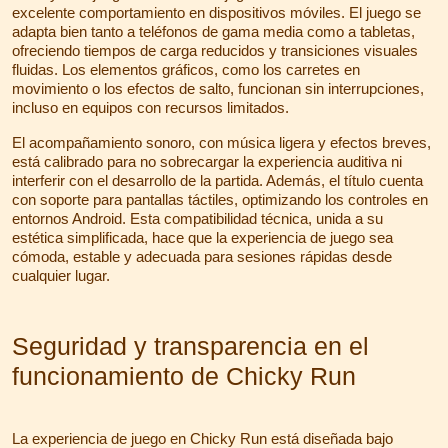
excelente comportamiento en dispositivos móviles. El juego se
adapta bien tanto a teléfonos de gama media como a tabletas,
ofreciendo tiempos de carga reducidos y transiciones visuales
fluidas. Los elementos gráficos, como los carretes en
movimiento o los efectos de salto, funcionan sin interrupciones,
incluso en equipos con recursos limitados.
El acompañamiento sonoro, con música ligera y efectos breves,
está calibrado para no sobrecargar la experiencia auditiva ni
interferir con el desarrollo de la partida. Además, el título cuenta
con soporte para pantallas táctiles, optimizando los controles en
entornos Android. Esta compatibilidad técnica, unida a su
estética simplificada, hace que la experiencia de juego sea
cómoda, estable y adecuada para sesiones rápidas desde
cualquier lugar.
Seguridad y transparencia en el
funcionamiento de Chicky Run
La experiencia de juego en Chicky Run está diseñada bajo