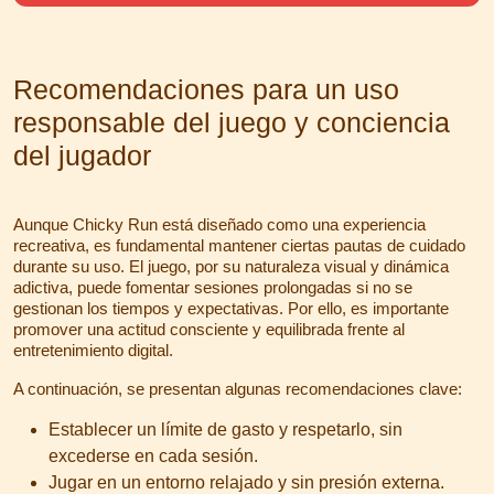
Recomendaciones para un uso
responsable del juego y conciencia
del jugador
Aunque Chicky Run está diseñado como una experiencia
recreativa, es fundamental mantener ciertas pautas de cuidado
durante su uso. El juego, por su naturaleza visual y dinámica
adictiva, puede fomentar sesiones prolongadas si no se
gestionan los tiempos y expectativas. Por ello, es importante
promover una actitud consciente y equilibrada frente al
entretenimiento digital.
A continuación, se presentan algunas recomendaciones clave:
Establecer un límite de gasto y respetarlo, sin
excederse en cada sesión.
Jugar en un entorno relajado y sin presión externa.