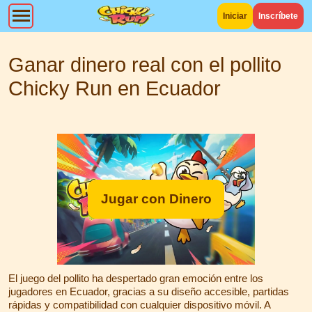
Iniciar
Inscríbete
Ganar dinero real con el pollito
Chicky Run en Ecuador
Jugar con Dinero
El juego del pollito ha despertado gran emoción entre los
jugadores en Ecuador, gracias a su diseño accesible, partidas
rápidas y compatibilidad con cualquier dispositivo móvil. A