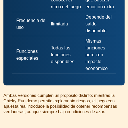
ritmo del juego
emoción extra
Depende del
Frecuencia de
Ilimitada
saldo
uso
disponible
Mismas
Todas las
funciones,
Funciones
funciones
pero con
especiales
disponibles
impacto
económico
Ambas versiones cumplen un propósito distinto: mientras la
Chicky Run demo permite explorar sin riesgos, el juego con
apuesta real introduce la posibilidad de obtener recompensas
verdaderas, aunque siempre bajo condiciones de azar.