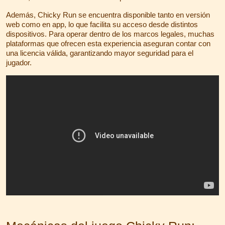
Además, Chicky Run se encuentra disponible tanto en versión
web como en app, lo que facilita su acceso desde distintos
dispositivos. Para operar dentro de los marcos legales, muchas
plataformas que ofrecen esta experiencia aseguran contar con
una licencia válida, garantizando mayor seguridad para el
jugador.