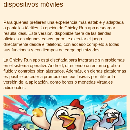
dispositivos móviles
Para quienes prefieren una experiencia más estable y adaptada
a pantallas táctiles, la opción de Chicky Run app descargar
resulta ideal. Esta versión, disponible fuera de las tiendas
oficiales en algunos casos, permite ejecutar el juego
directamente desde el teléfono, con acceso completo a todas
sus funciones y con tiempos de carga optimizados.
La Chicky Run app está diseñada para integrarse sin problemas
en el sistema operativo Android, ofreciendo un entorno gráfico
fluido y controles bien ajustados. Además, en ciertas plataformas
es posible acceder a promociones exclusivas por utilizar la
versión de la aplicación, como bonos o monedas virtuales
adicionales.